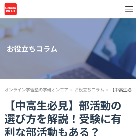
お役立ちコラム
»
»
オンライン学習塾の学研オンエア
お役立ちコラム
【中高生必見
【中高生必見】部活動の
選び方を解説！受験に有
利な部活動もある？